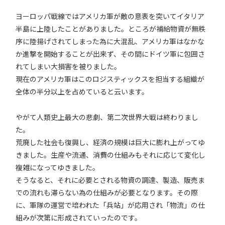
ヨーロッパ戦線ではアメリカ軍が敵の意表を突いてイタリア
半島に上陸したことがありました。ところが補給物資が無秩
序に陸揚げされてしまった為に大混乱、アメリカ軍はなかな
か進撃を開始することが出来ず、その間にドイツ軍に包囲さ
れてしまい大損害を被りました。
現在のアメリカ軍はこのロジスティックスを担当する組織が
全体の半分以上を占めていると云います。
やがて人類史上最大の悲劇、第二次世界大戦は終わりまし
た。
荒廃した社会も復興し、経済の規模は巨大に膨れ上がってゆ
きました。生産や流通、消費の仕組みもそれに応じて変化し
複雑になってゆきました。
そうなると、それに必要とされる物資の調達、製造、販売ま
での流れも滞らない為の仕組みが必要となります。その際
に、軍隊の運営で培われた「兵站」が応用され「物流」の仕
組みが次第に形成されていったのです。