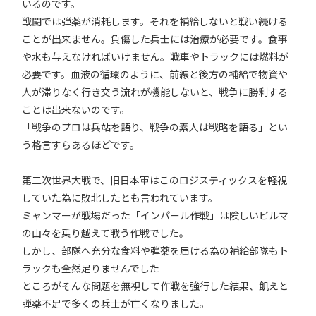
いるのです。
戦闘では弾薬が消耗します。それを補給しないと戦い続ける
ことが出来ません。負傷した兵士には治療が必要です。食事
や水も与えなければいけません。戦車やトラックには燃料が
必要です。血液の循環のように、前線と後方の補給で物資や
人が滞りなく行き交う流れが機能しないと、戦争に勝利する
ことは出来ないのです。
「戦争のプロは兵站を語り、戦争の素人は戦略を語る」とい
う格言すらあるほどです。
第二次世界大戦で、旧日本軍はこのロジスティックスを軽視
していた為に敗北したとも言われています。
ミャンマーが戦場だった「インパール作戦」は険しいビルマ
の山々を乗り越えて戦う作戦でした。
しかし、部隊へ充分な食料や弾薬を届ける為の補給部隊もト
ラックも全然足りませんでした
ところがそんな問題を無視して作戦を強行した結果、飢えと
弾薬不足で多くの兵士が亡くなりました。