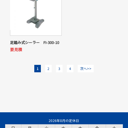
足踏み式シーラー FI-300-10
要見積
1
2
3
4
次へ>>
2026年8月の定休日
日
月
火
水
木
金
土