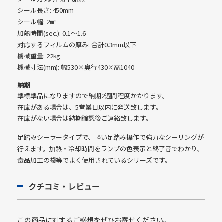
シール長さ: 450mm
シール幅: 2㎜
加熱時間(sec.): 0.1〜1.6
対応するフィルムの厚み: 合計0.3mm以下
機械重量: 22kg
機械寸法(mm): 幅530×奥行430×高1040
納期
準標準品になりますので納期2週間程度かかります。
在庫がある場合は、5営業日以内に発送致します。
在庫がない場合は納期確認後ご連絡致します。
足踏みシーラータイプで、軽い足踏み操作で強力なシーリングが
行えます。加熱・冷却時間をランプの色表示と終了音でわかり、
食品加工の袋等でよく使用されているシリーズです。
クチコミ・レビュー
この商品に対するご感想をぜひお寄せください。