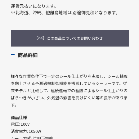
運賃元払いになります。
※北海道、沖縄、他離島地域は:別途御見積となります。
この商品についてのお問い合わせ
商品詳細
様々な作業条件下で一定のシール仕上がりを実現し、シール精度
を向上させる予測過熱制御機能を搭載しているシーラーです。従
来モデルと比較して、連続運転での蓄熱によるシール仕上がりの
ばらつきが小さい、外気温の影響を受けにくい等の長所がありま
す。
商品仕様
電圧: 100V
消費電力: 1050W
シール方式: 片側下加熱