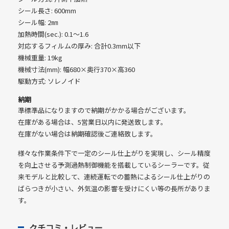
シール長さ: 600mm
シール幅: 2㎜
加熱時間(sec.): 0.1〜1.6
対応するフィルムの厚み: 合計0.3mm以下
機械重量: 19kg
機械寸法(mm): 幅680×奥行370×高360
駆動方式: ソレノイド
納期
準標準品になりますので納期がかかる場合がございます。
在庫がある場合は、5営業日以内に発送致します。
在庫がない場合は納期確認後ご連絡致します。
様々な作業条件下で一定のシール仕上がりを実現し、シール精度
を向上させる予測過熱制御機能を搭載しているシーラーです。従
来モデルと比較して、連続運転での蓄熱によるシール仕上がりの
ばらつきが小さい、外気温の影響を受けにくい等の長所がありま
す。
クチコミ・レビュー